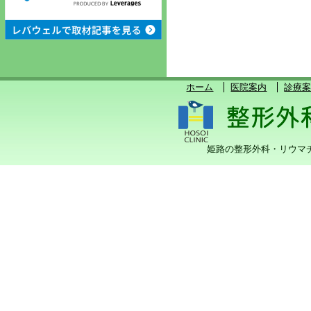
① オンラ
② 診療報
ホーム
医院案内
診療
③ オンラ
す。
姫路の整形外科・リウマ
④ 医師が
た診療情報
又は活用
⑤ マイナ
関して、一
ます。